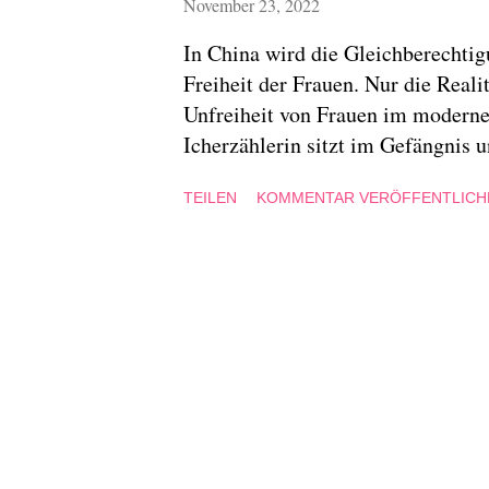
November 23, 2022
In China wird die Gleichberechtig
Freiheit der Frauen. Nur die Reali
Unfreiheit von Frauen im modernen
Icherzählerin sitzt im Gefängnis u
Zellengenossin ihre Geschichte. Yi
TEILEN
KOMMENTAR VERÖFFENTLICH
einen Traum: Sie will Sängerin wer
Sie hat es geschafft, als Karaoke-
werden, die auf Hochzeiten und Fes
sie nun an einen Mann, einen Tauge
Schwiegerfamilie. Weiter zur R