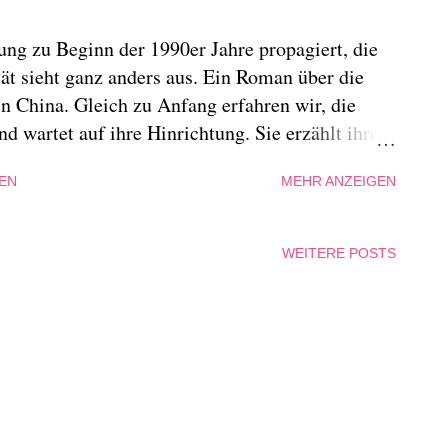
ung zu Beginn der 1990er Jahre propagiert, die
tät sieht ganz anders aus. Ein Roman über die
 China. Gleich zu Anfang erfahren wir, die
nd wartet auf ihre Hinrichtung. Sie erzählt ihrer
ngzhi, die im provinziellen China lebt, hat
EN
MEHR ANZEIGEN
den, strebt nach finanzieller Unabhängigkeit.
Sängerin in einer kleinen Band bekannt zu
tivitäten auftritt. Eine Schwangerschaft fesselt
WEITERE POSTS
nichts, den sie nicht liebt und an eine verhasste
ezension: Wütendes Feuer von Fang Fang