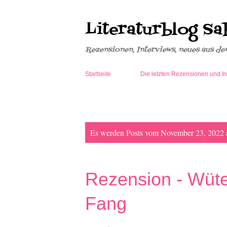
Literaturblog Sa
Rezensionen, Interviews, neues aus de
Startseite
Die letzten Rezensionen und In
P
Es werden Posts vom November 23, 2022 a
o
s
t
Rezension - Wüt
s
Fang