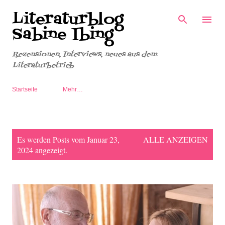
Literaturblog
Direkt zum Hauptbereich
Sabine Ibing
Rezensionen, Interviews, neues aus dem
Literaturbetrieb
Startseite
Mehr…
P
Es werden Posts vom Januar 23,
ALLE ANZEIGEN
o
2024 angezeigt.
s
t
s